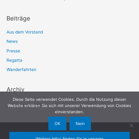
Beiträge
Aus dem Vorstand
News
Presse
Regatta
Wanderfahrten
Archiv
Diese Seite verwendet Cookies. Durch die Nutzung dieser
A
Website erklären Sie sich mit unserer Verwendung von Cookies
r
einverstanden.
c
OK
Nein
h
rvil.de
, 2026 | Ruderverein Isenhagener Land e.V.
i
Weitere Infos finden Sie in unserer