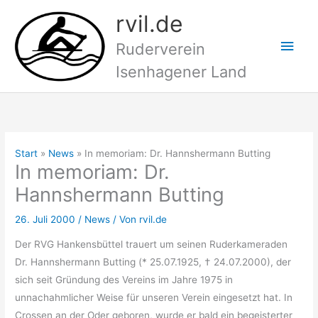
Zum
rvil.de
Inhalt
Hau
springen
Ruderverein
Isenhagener Land
Start
News
In memoriam: Dr. Hannshermann Butting
In memoriam: Dr.
Hannshermann Butting
26. Juli 2000
/
News
/ Von
rvil.de
Der RVG Hankensbüttel trauert um seinen Ruderkameraden
Dr. Hannshermann Butting (* 25.07.1925, † 24.07.2000), der
sich seit Gründung des Vereins im Jahre 1975 in
unnachahmlicher Weise für unseren Verein eingesetzt hat. In
Crossen an der Oder geboren, wurde er bald ein begeisterter