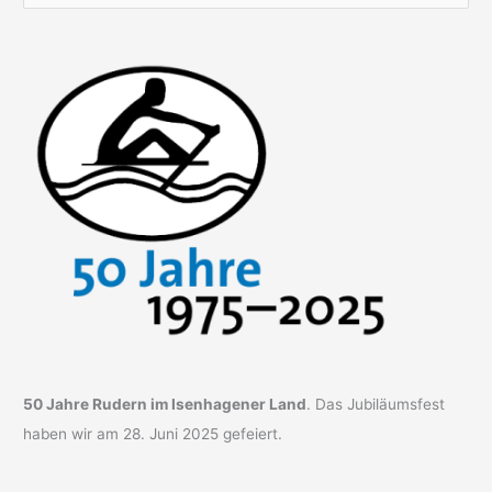
u
c
h
e
n
n
a
c
h
:
50 Jahre Rudern im Isenhagener Land
. Das Jubiläumsfest
haben wir am 28. Juni 2025 gefeiert.