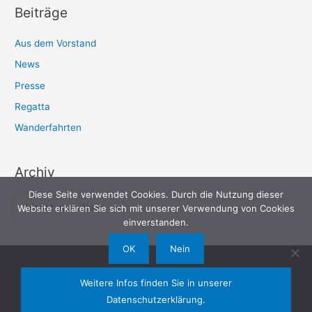
Beiträge
Aus dem Vorstand
News
Presse
Regatta
Wanderfahrten
Archiv
Diese Seite verwendet Cookies. Durch die Nutzung dieser
A
Website erklären Sie sich mit unserer Verwendung von Cookies
r
einverstanden.
c
OK
Nein
h
rvil.de
, 2026 | Ruderverein Isenhagener Land e.V.
i
Weitere Infos finden Sie in unserer
v
Datenschutzerklärung.
Sitemap
Datenschutz
Impressum